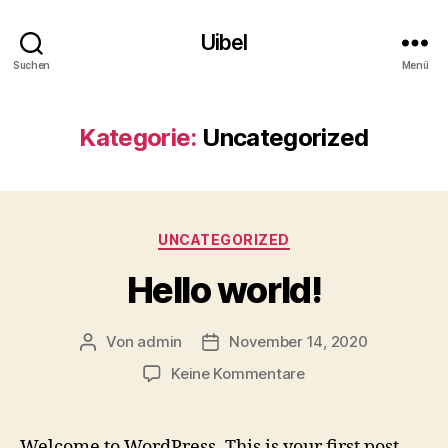
Uibel
Suchen
Menü
Kategorie:
Uncategorized
Kategorien
UNCATEGORIZED
Hello world!
Von
admin
November 14, 2020
Beitragsautor
Veröffentlichungsdatum
zu
Keine Kommentare
Hello
world!
Welcome to WordPress. This is your first post.